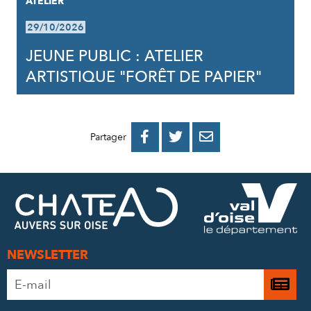
ATELIER
29/10/2026
JEUNE PUBLIC : ATELIER
ARTISTIQUE "FORÊT DE PAPIER"
PARTAGER
PARTAGER
PARTAGER



Partager
SUR
SUR
PAR
FACEBOOK
TWITTER
E-
MAIL
NEWSLETTER
Adresse
Je

e-
m’