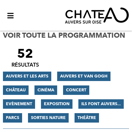
Menu
VOIR TOUTE LA PROGRAMMATION
52
FILTRER
LES
RÉSULTATS
RÉSULTATS
AUVERS ET LES ARTS
AUVERS ET VAN GOGH
CHÂTEAU
CINÉMA
CONCERT
EVÈNEMENT
EXPOSITION
ILS FONT AUVERS...
PARCS
SORTIES NATURE
THÉÂTRE