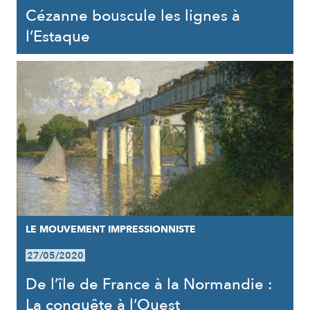
Cézanne bouscule les lignes à
l’Estaque
LE MOUVEMENT IMPRESSIONNISTE
27/05/2020
De l’île de France à la Normandie :
La conquête à l’Ouest