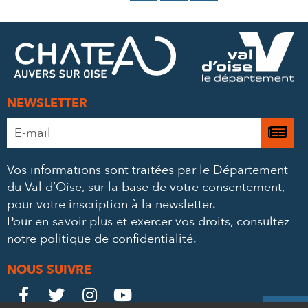
SUR
SUR
PAR
FACEBOOK
TWITTER
E-
MAIL
NEWSLETTER
Adresse
Je

e-
m’
mail
Vos informations sont traitées par le Département
à
*
du Val d’Oise, sur la base de votre consentement,
la
pour votre inscription à la newsletter.
ne
Pour en savoir plus et exercer vos droits,
consultez
notre politique de confidentialité
.
NOUS SUIVRE
Le
Le
Le
Le



