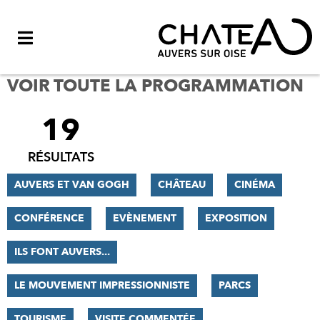
Menu
VOIR TOUTE LA PROGRAMMATION
19
FILTRER
LES
RÉSULTATS
RÉSULTATS
AUVERS ET VAN GOGH
CHÂTEAU
CINÉMA
CONFÉRENCE
EVÈNEMENT
EXPOSITION
ILS FONT AUVERS...
LE MOUVEMENT IMPRESSIONNISTE
PARCS
TOURISME
VISITE COMMENTÉE