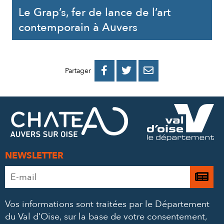
Le Grap’s, fer de lance de l’art
contemporain à Auvers
PARTAGER
PARTAGER
PARTAGER



Partager
SUR
SUR
PAR
FACEBOOK
TWITTER
E-
MAIL
NEWSLETTER
Adresse
Je

e-
m’
mail
Vos informations sont traitées par le Département
à
*
du Val d’Oise, sur la base de votre consentement,