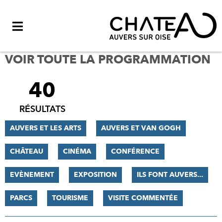
Menu
VOIR TOUTE LA PROGRAMMATION
40
FILTRER
LES
RÉSULTATS
RÉSULTATS
AUVERS ET LES ARTS
AUVERS ET VAN GOGH
CHÂTEAU
CINÉMA
CONFÉRENCE
EVÈNEMENT
EXPOSITION
ILS FONT AUVERS...
PARCS
TOURISME
VISITE COMMENTÉE