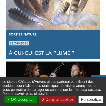
SORTIES NATURE
12/09/2026
À CUI-CUI EST LA PLUME ?

Le site du Château d’Auvers et ses partenaires utilisent des
cookies pour réaliser des statistiques de visites anonymes et
Contact
vous permettre de partager du contenu sur les réseaux sociaux.
Pour en savoir plus,
cliquez ici

OK, accept all
Deny all cookies
Personalize
Newsletter