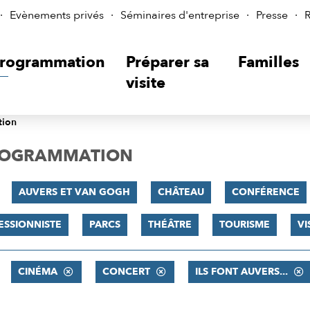
Evènements privés
Séminaires d'entreprise
Presse
R
rogrammation
Préparer sa
Familles
visite
tion
PROGRAMMATION
AUVERS ET VAN GOGH
CHÂTEAU
CONFÉRENCE
ESSIONNISTE
PARCS
THÉÂTRE
TOURISME
VI
CINÉMA
CONCERT
ILS FONT AUVERS...