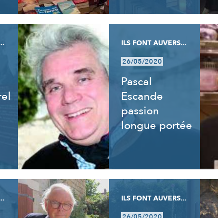
..
ILS FONT AUVERS...
26/05/2020
Pascal
rel
Escande
passion
longue portée
..
ILS FONT AUVERS...
26/05/2020