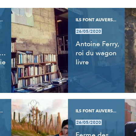
..
ILS FONT AUVERS...
26/05/2020
Antoine Ferry,
t…
roi du wagon
ie
livre
..
ILS FONT AUVERS...
26/05/2020
Ferme des