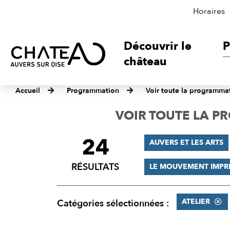
Horaires
Découvrir le
P
château
Accueil
Programmation
Voir toute la programma
VOIR TOUTE LA 
24
FILTRER
AUVERS ET LES ARTS
LES
RÉSULTATS
LE MOUVEMENT IMPR
RÉSULTATS
ATELIER
Catégories sélectionnées :