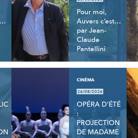
Pour moi,
t…
Auvers c’est…
par Jean-
Claude
Pantellini
CINÉMA
26/08/2026
LIC
OPÉRA D'ÉTÉ
:
PROJECTION
ON
DE MADAME