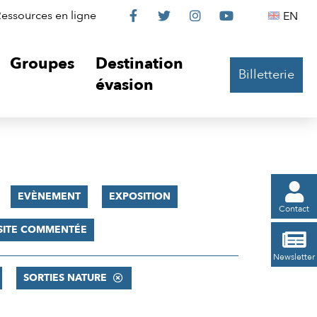
Le
Le
Le
Le
Englis
essources en ligne
EN




Château
Château
Château
Château
Groupes
Destination
Billetterie
sur
sur
sur
sur
évasion
Facebook
Twitter
Instagram
YouTube

EVÈNEMENT
EXPOSITION
Contact
SITE COMMENTÉE

Newsletter
SORTIES NATURE