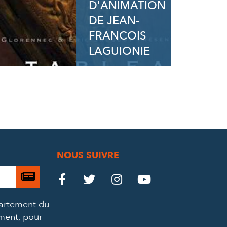
D'ANIMATION
DE JEAN-
FRANCOIS
LAGUIONIE
NOUS SUIVRE
Je

Le
Le
Le
Le




m’abonne
Château
Château
Château
Château
partement du
à
ement, pour
la