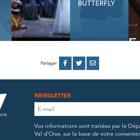
BUTTERFLY
PARTAGER
PARTAGER
PARTAGER



Partager
SUR
SUR
PAR
FACEBOOK
TWITTER
E-
NEWSLETTER
MAIL
Adresse
e-
mail
Vos informations sont traitées par le Dé
*
Val d’Oise, sur la base de votre consent