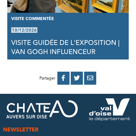
VISITE COMMENTÉE
13/12/2026
VISITE GUIDÉE DE L'EXPOSITION |
VAN GOGH INFLUENCEUR
PARTAGER
PARTAGER
PARTAGER



Partager
SUR
SUR
PAR
FACEBOOK
TWITTER
E-
MAIL
NEWSLETTER