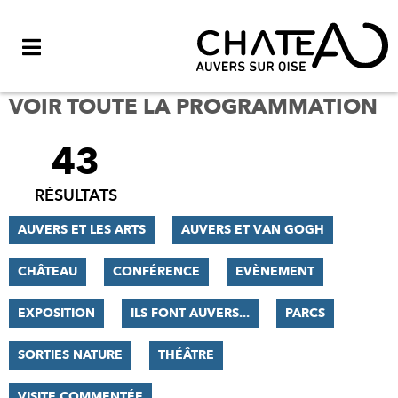
Menu
VOIR TOUTE LA PROGRAMMATION
43
FILTRER
LES
RÉSULTATS
RÉSULTATS
AUVERS ET LES ARTS
AUVERS ET VAN GOGH
CHÂTEAU
CONFÉRENCE
EVÈNEMENT
EXPOSITION
ILS FONT AUVERS...
PARCS
SORTIES NATURE
THÉÂTRE
VISITE COMMENTÉE