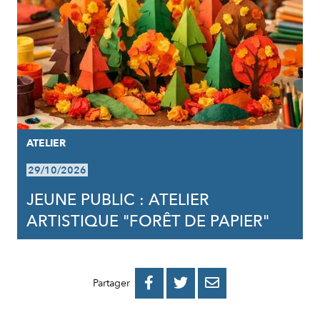
ATELIER
29/10/2026
JEUNE PUBLIC : ATELIER
ARTISTIQUE "FORÊT DE PAPIER"
PARTAGER
PARTAGER
PARTAGER



Partager
SUR
SUR
PAR