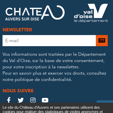
FACEBOOK
TWITTER
E-
MAIL
NEWSLETTER
Adresse
Je

e-
m’
mail
Vos informations sont traitées par le Département
à
*
du Val d’Oise, sur la base de votre consentement,
la
pour votre inscription à la newsletter.
ne
Pour en savoir plus et exercer vos droits,
consultez
notre politique de confidentialité
.
NOUS SUIVRE
Le
Le
Le
Le





Le site du Château d’Auvers et ses partenaires utilisent des
Château
Château
Château
Château
cookies pour réaliser des statistiques de visites anonymes et
Contact