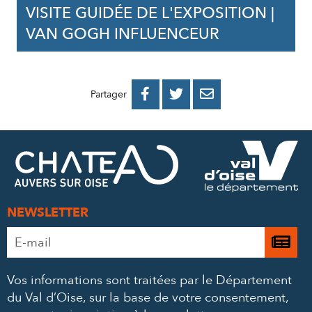
VISITE GUIDÉE DE L'EXPOSITION |
VAN GOGH INFLUENCEUR
PARTAGER
PARTAGER
PARTAGER



Partager
SUR
SUR
PAR
FACEBOOK
TWITTER
E-
MAIL
NEWSLETTER
Adresse
Je

e-
m’
mail
Vos informations sont traitées par le Département
à
*
du Val d’Oise, sur la base de votre consentement,
la