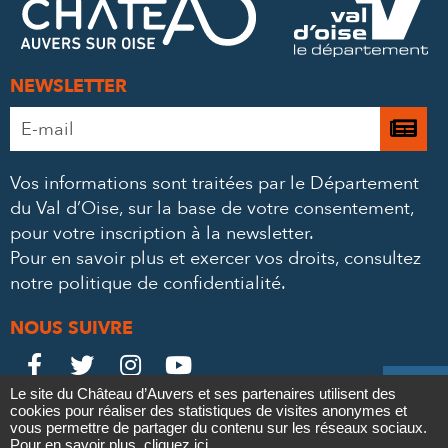
MAIL
NEWSLETTER
Adresse
Je

e-
m’
mail
Vos informations sont traitées par le Département
à
*
du Val d’Oise, sur la base de votre consentement,
la
pour votre inscription à la newsletter.
ne
Pour en savoir plus et exercer vos droits,
consultez
notre politique de confidentialité
.
NOUS SUIVRE
Le
Le
Le
Le





Le site du Château d’Auvers et ses partenaires utilisent des
Château
Château
Château
Château
cookies pour réaliser des statistiques de visites anonymes et
Contact
Mentions légales
Politique de confidentialité
Crédits
vous permettre de partager du contenu sur les réseaux sociaux.
Partenaires & Mécènes
Recrutement
Marchés publics
Pour en savoir plus,
cliquez ici