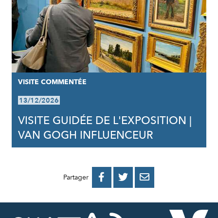
VISITE COMMENTÉE
13/12/2026
VISITE GUIDÉE DE L'EXPOSITION |
VAN GOGH INFLUENCEUR
PARTAGER
PARTAGER
PARTAGER



Partager
SUR
SUR
PAR
FACEBOOK
TWITTER
E-