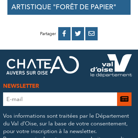
ARTISTIQUE "FORÊT DE PAPIER"
PARTAGER
PARTAGER
PARTAGER



Partager
SUR
SUR
PAR
FACEBOOK
TWITTER
E-
MAIL
NEWSLETTER
Adresse
Je

e-
m’
mail
Vos informations sont traitées par le Département
à
*
du Val d’Oise, sur la base de votre consentement,
la
pour votre inscription à la newsletter.