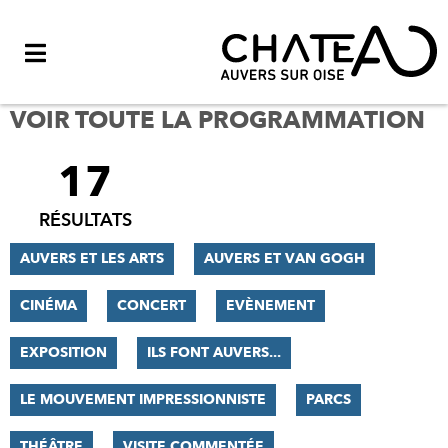
Menu
VOIR TOUTE LA PROGRAMMATION
17
FILTRER
LES
RÉSULTATS
RÉSULTATS
AUVERS ET LES ARTS
AUVERS ET VAN GOGH
CINÉMA
CONCERT
EVÈNEMENT
EXPOSITION
ILS FONT AUVERS...
LE MOUVEMENT IMPRESSIONNISTE
PARCS
THÉÂTRE
VISITE COMMENTÉE