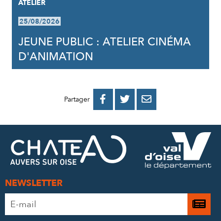
ATELIER
25/08/2026
JEUNE PUBLIC : ATELIER CINÉMA
D'ANIMATION
PARTAGER
PARTAGER
PARTAGER



Partager
SUR
SUR
PAR
FACEBOOK
TWITTER
E-
MAIL
NEWSLETTER
Adresse
Je

e-
m’