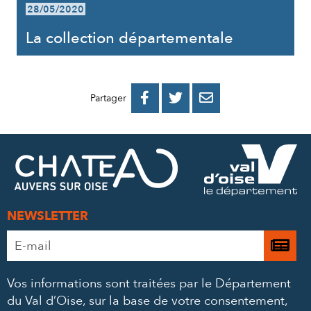
28/05/2020
La collection départementale
PARTAGER
PARTAGER
PARTAGER



Partager
SUR
SUR
PAR
FACEBOOK
TWITTER
E-
MAIL
NEWSLETTER
Adresse
Je

e-
m’
mail
Vos informations sont traitées par le Département
à
*
du Val d’Oise, sur la base de votre consentement,