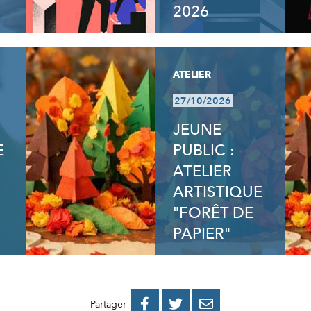
2026
ATELIER
27/10/2026
JEUNE
E
PUBLIC :
ATELIER
ARTISTIQUE
"FORÊT DE
PAPIER"
PARTAGER
PARTAGER
PARTAGER



Partager