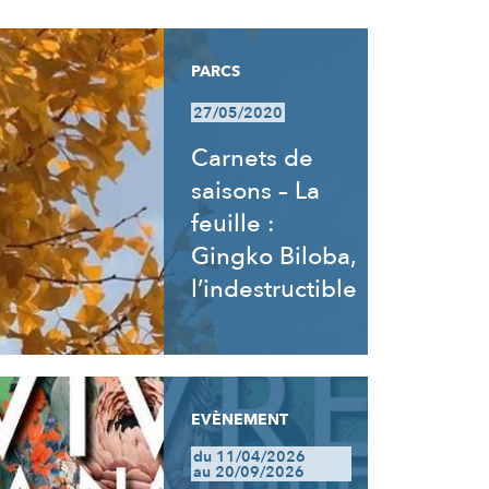
PARCS
27/05/2020
Carnets de
saisons – La
feuille :
Gingko Biloba,
l’indestructible
EVÈNEMENT
du 11/04/2026
au 20/09/2026