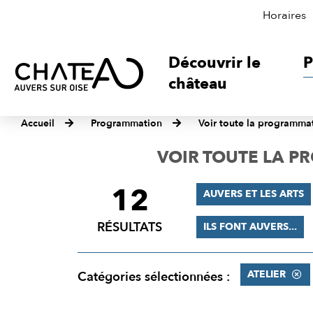
Horaires
Découvrir le
P
château
Accueil
Programmation
Voir toute la programma
VOIR TOUTE LA 
12
FILTRER
AUVERS ET LES ARTS
LES
RÉSULTATS
ILS FONT AUVERS...
RÉSULTATS
ATELIER
Catégories sélectionnées :