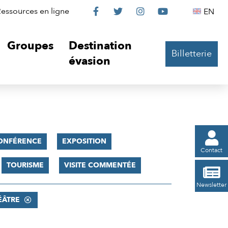
Le
Le
Le
Le
Englis
essources en ligne
EN




Château
Château
Château
Château
Groupes
Destination
Billetterie
sur
sur
sur
sur
évasion
Facebook
Twitter
Instagram
YouTube

ONFÉRENCE
EXPOSITION
Contact
TOURISME
VISITE COMMENTÉE

Newsletter
ÉÂTRE