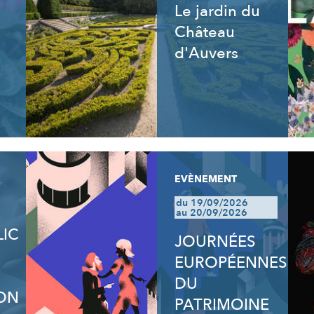
Le jardin du
Château
d'Auvers
EVÈNEMENT
du 19/09/2026
au 20/09/2026
LIC
JOURNÉES
EUROPÉENNES
DU
ON
PATRIMOINE