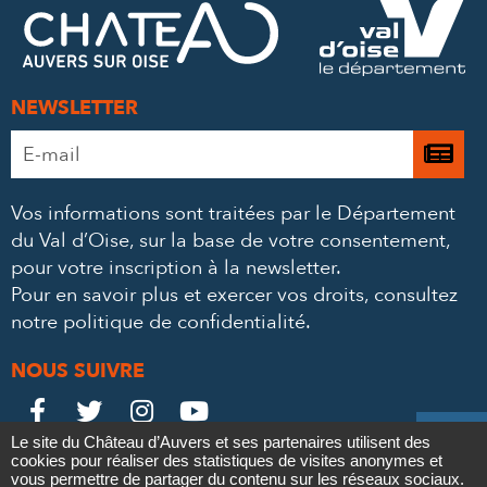
MAIL
NEWSLETTER
Adresse
Je

e-
m’
mail
Vos informations sont traitées par le Département
à
*
du Val d’Oise, sur la base de votre consentement,
la
pour votre inscription à la newsletter.
ne
Pour en savoir plus et exercer vos droits,
consultez
notre politique de confidentialité
.
NOUS SUIVRE
Le
Le
Le
Le





Le site du Château d’Auvers et ses partenaires utilisent des
Château
Château
Château
Château
cookies pour réaliser des statistiques de visites anonymes et
Contact
Mentions légales
Politique de confidentialité
Crédits
vous permettre de partager du contenu sur les réseaux sociaux.