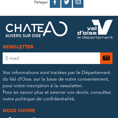
PARTAGER
PARTAGER
PARTAGER



Partager
SUR
SUR
PAR
FACEBOOK
TWITTER
E-
MAIL
NEWSLETTER
Adresse
Je

e-
m’
mail
Vos informations sont traitées par le Département
à
*
du Val d’Oise, sur la base de votre consentement,
la
pour votre inscription à la newsletter.
ne
Pour en savoir plus et exercer vos droits,
consultez
notre politique de confidentialité
.
NOUS SUIVRE