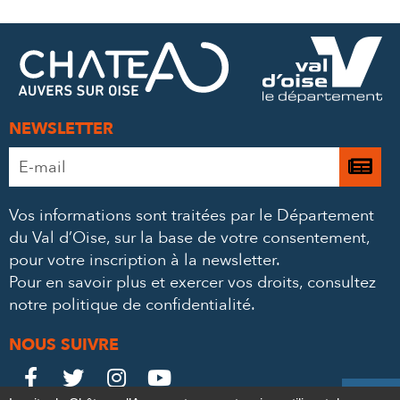
SUR
SUR
PAR
FACEBOOK
TWITTER
E-
MAIL
NEWSLETTER
Adresse
Je

e-
m’
mail
Vos informations sont traitées par le Département
à
*
du Val d’Oise, sur la base de votre consentement,
la
pour votre inscription à la newsletter.
ne
Pour en savoir plus et exercer vos droits,
consultez
notre politique de confidentialité
.
NOUS SUIVRE
Le
Le
Le
Le



