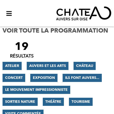
Menu
VOIR TOUTE LA PROGRAMMATION
19
FILTRER
LES
RÉSULTATS
RÉSULTATS
ATELIER
AUVERS ET LES ARTS
CHÂTEAU
CONCERT
EXPOSITION
ILS FONT AUVERS...
LE MOUVEMENT IMPRESSIONNISTE
SORTIES NATURE
THÉÂTRE
TOURISME
VISITE COMMENTÉE