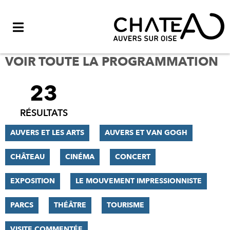
Menu
VOIR TOUTE LA PROGRAMMATION
23
FILTRER
LES
RÉSULTATS
RÉSULTATS
AUVERS ET LES ARTS
AUVERS ET VAN GOGH
CHÂTEAU
CINÉMA
CONCERT
EXPOSITION
LE MOUVEMENT IMPRESSIONNISTE
PARCS
THÉÂTRE
TOURISME
VISITE COMMENTÉE