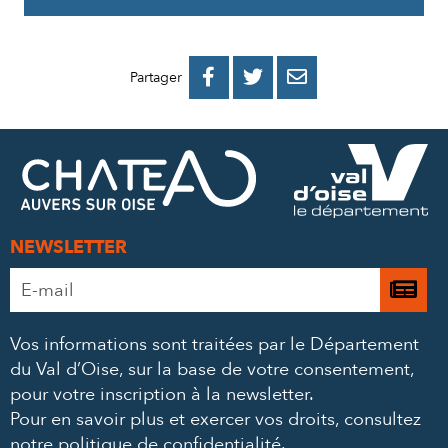
PARTAGER
PARTAGER
PARTAGER



Partager
SUR
SUR
PAR
FACEBOOK
TWITTER
E-
MAIL
NEWSLETTER
Adresse
Je

e-
m’
mail
Vos informations sont traitées par le Département
à
*
du Val d’Oise, sur la base de votre consentement,
la
pour votre inscription à la newsletter.
ne
Pour en savoir plus et exercer vos droits,
consultez
notre politique de confidentialité
.