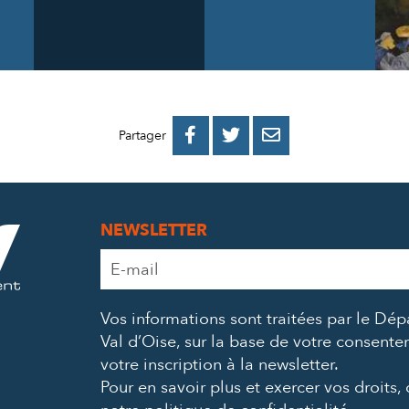
PARTAGER
PARTAGER
PARTAGER



Partager
SUR
SUR
PAR
FACEBOOK
TWITTER
E-
NEWSLETTER
MAIL
Adresse
e-
mail
Vos informations sont traitées par le Dé
*
Val d’Oise, sur la base de votre consent
votre inscription à la newsletter.
Pour en savoir plus et exercer vos droits,