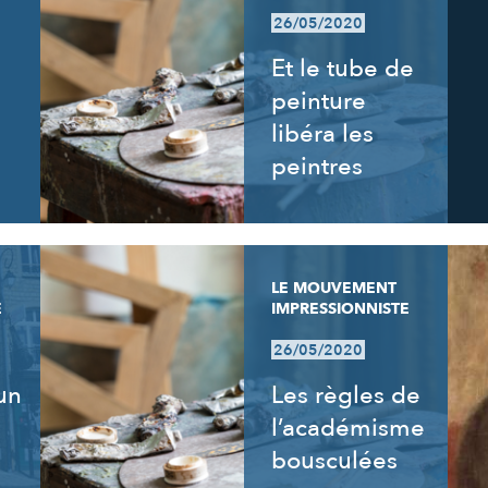
26/05/2020
Et le tube de
peinture
libéra les
peintres
LE MOUVEMENT
E
IMPRESSIONNISTE
26/05/2020
un
Les règles de
l’académisme
bousculées