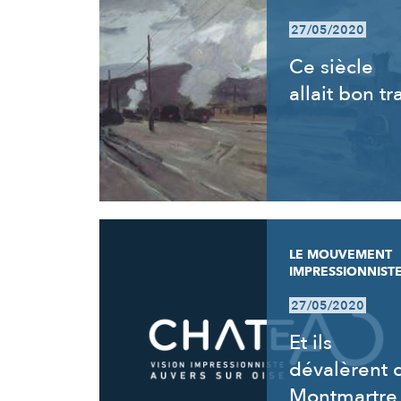
27/05/2020
Ce siècle
allait bon tr
LE MOUVEMENT
IMPRESSIONNIST
27/05/2020
Et ils
dévalèrent 
Montmartre