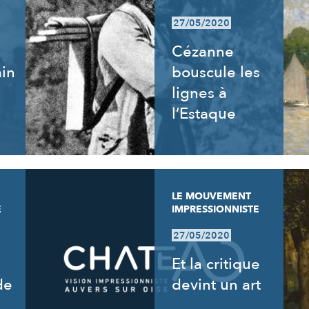
27/05/2020
Cézanne
ain
bouscule les
lignes à
l’Estaque
LE MOUVEMENT
E
IMPRESSIONNISTE
27/05/2020
Et la critique
de
devint un art