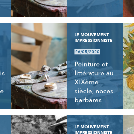
LE MOUVEMENT
E
IMPRESSIONNISTE
26/05/2020
Peinture et
is
littérature au
XIXème
re
siècle, noces
barbares
LE MOUVEMENT
E
IMPRESSIONNISTE