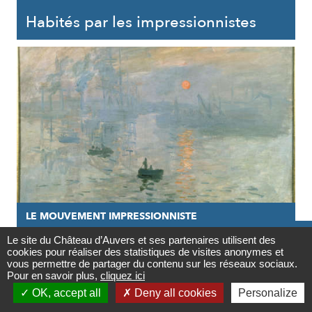
Habités par les impressionnistes
LE MOUVEMENT IMPRESSIONNISTE

Le site du Château d’Auvers et ses partenaires utilisent des
27/05/2020
cookies pour réaliser des statistiques de visites anonymes et
Contact
vous permettre de partager du contenu sur les réseaux sociaux.
L’art ce fleuve inversé
Pour en savoir plus,
cliquez ici

OK, accept all
Deny all cookies
Personalize
Newsletter