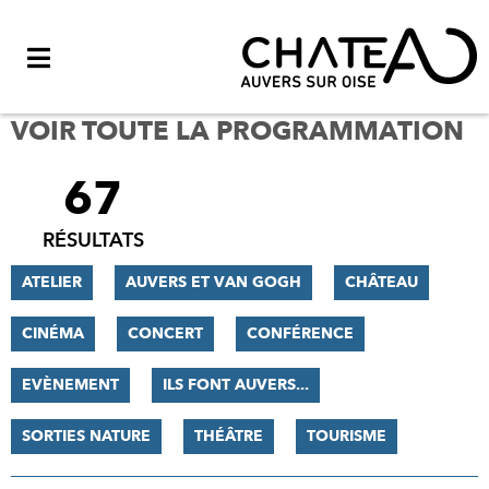
Menu
VOIR TOUTE LA PROGRAMMATION
67
FILTRER
LES
RÉSULTATS
RÉSULTATS
ATELIER
AUVERS ET VAN GOGH
CHÂTEAU
CINÉMA
CONCERT
CONFÉRENCE
EVÈNEMENT
ILS FONT AUVERS...
SORTIES NATURE
THÉÂTRE
TOURISME