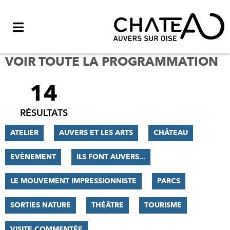
Menu
VOIR TOUTE LA PROGRAMMATION
14
FILTRER
LES
RÉSULTATS
RÉSULTATS
ATELIER
AUVERS ET LES ARTS
CHÂTEAU
EVÈNEMENT
ILS FONT AUVERS...
LE MOUVEMENT IMPRESSIONNISTE
PARCS
SORTIES NATURE
THÉÂTRE
TOURISME
VISITE COMMENTÉE