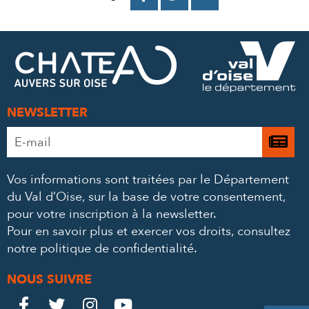
SUR
SUR
PAR
FACEBOOK
TWITTER
E-
MAIL
NEWSLETTER
Adresse
Je

e-
m’
mail
Vos informations sont traitées par le Département
à
*
du Val d’Oise, sur la base de votre consentement,
la
pour votre inscription à la newsletter.
ne
Pour en savoir plus et exercer vos droits,
consultez
notre politique de confidentialité
.
NOUS SUIVRE
Le
Le
Le
Le



