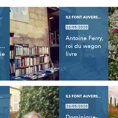
..
ILS FONT AUVERS...
26/05/2020
Antoine Ferry,
t…
roi du wagon
ie
livre
..
ILS FONT AUVERS...
26/05/2020
Dominique-