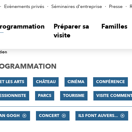
Evènements privés
Séminaires d'entreprise
Presse
R
rogrammation
Préparer sa
Familles
visite
tion
PROGRAMMATION
ET LES ARTS
CHÂTEAU
CINÉMA
CONFÉRENCE
ESSIONNISTE
PARCS
TOURISME
VISITE COMMEN
VAN GOGH
CONCERT
ILS FONT AUVERS...