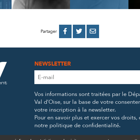
PARTAGER
PARTAGER
PARTAGER



Partager
SUR
SUR
PAR
FACEBOOK
TWITTER
E-
NEWSLETTER
MAIL
Adresse
e-
mail
Vos informations sont traitées par le Dé
*
Val d’Oise, sur la base de votre consent
votre inscription à la newsletter.
Pour en savoir plus et exercer vos droits,
notre politique de confidentialité
.