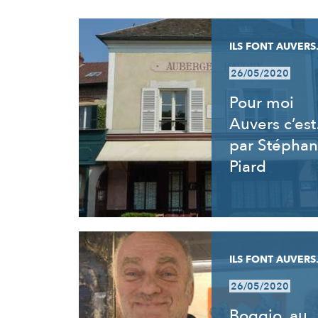
RÉSULTATS
ILS FONT AUVERS.
26/05/2020
Pour moi
Auvers c’es
par Stéphan
Piard
ILS FONT AUVERS.
26/05/2020
Boggio, au