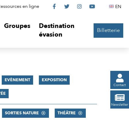
Le
Le
Le
Le
Englis
essources en ligne
EN




Château
Château
Château
Château
Groupes
Destination
Billetterie
sur
sur
sur
sur
évasion
Facebook
Twitter
Instagram
YouTube

EVÈNEMENT
EXPOSITION
Contact
TÉE

Newsletter
SORTIES NATURE
THÉÂTRE