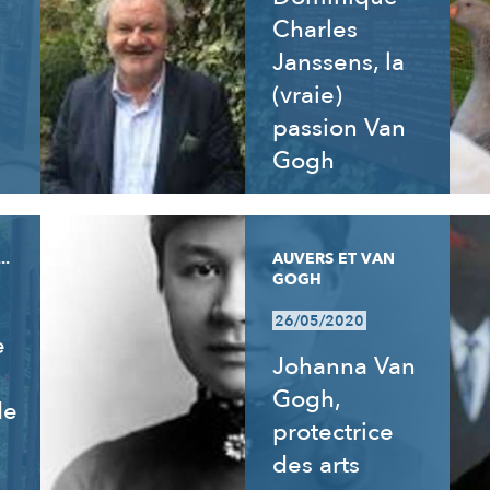
Charles
Janssens, la
(vraie)
passion Van
Gogh
..
AUVERS ET VAN
GOGH
26/05/2020
e
Johanna Van
Gogh,
de
protectrice
des arts