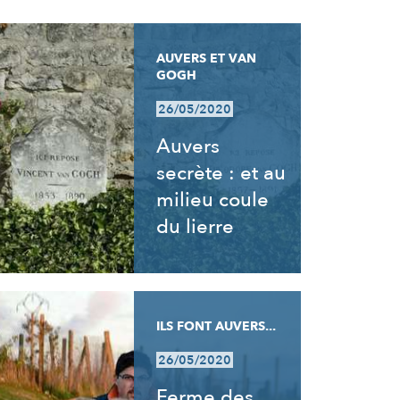
AUVERS ET VAN
GOGH
26/05/2020
Auvers
secrète : et au
milieu coule
du lierre
ILS FONT AUVERS...
26/05/2020
Ferme des