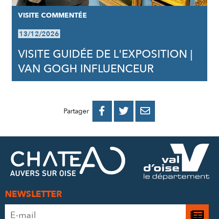
VISITE COMMENTÉE
13/12/2026
VISITE GUIDÉE DE L'EXPOSITION |
VAN GOGH INFLUENCEUR
PARTAGER
PARTAGER
PARTAGER



Partager
SUR
SUR
PAR
FACEBOOK
TWITTER
E-
MAIL
NEWSLETTER
Adresse
Je
