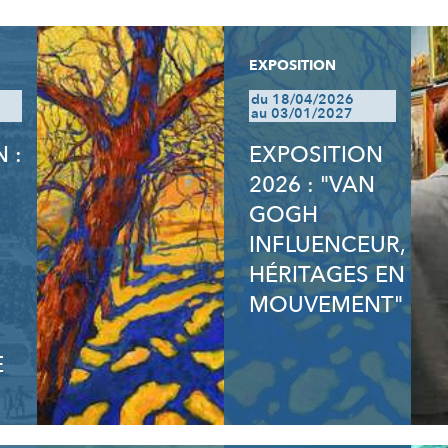
EXPOSITION
du 18/04/2026
au 03/01/2027
 :
EXPOSITION
2026 : "VAN
GOGH
INFLUENCEUR,
HÉRITAGES EN
MOUVEMENT"
E