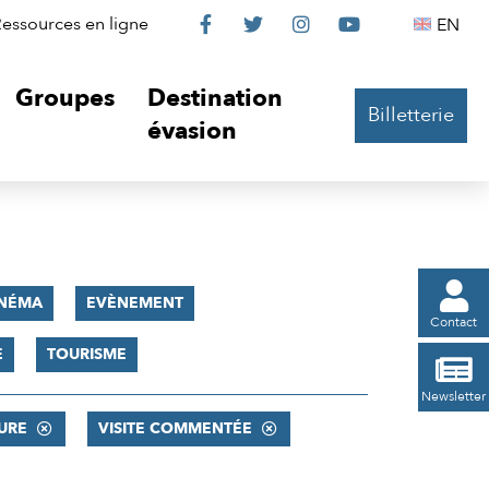
Le
Le
Le
Le
Englis
essources en ligne
EN




Château
Château
Château
Château
Groupes
Destination
Billetterie
sur
sur
sur
sur
évasion
Facebook
Twitter
Instagram
YouTube

INÉMA
EVÈNEMENT
Contact
E
TOURISME

Newsletter
URE
VISITE COMMENTÉE