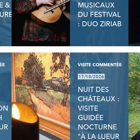
E &
MUSICAUX
URE
DU FESTIVAL
: DUO ZIRIAB
ÉE
VISITE COMMENTÉE
17/10/2026
NUIT DES
CHÂTEAUX :
ION
VISITE
H
GUIDÉE
UR
NOCTURNE
"À LA LUEUR