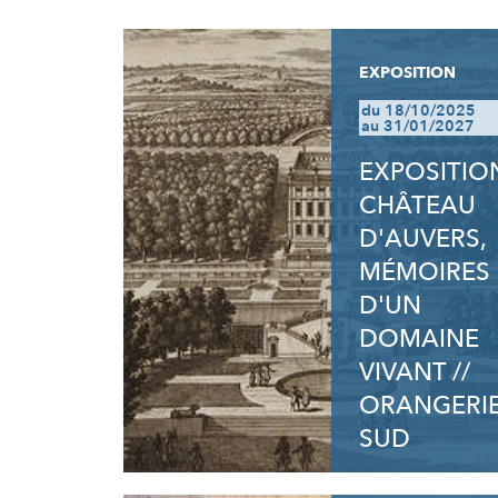
RÉSULTATS
EXPOSITION
du 18/10/2025
au 31/01/2027
EXPOSITION
CHÂTEAU
D'AUVERS,
MÉMOIRES
D'UN
DOMAINE
VIVANT //
ORANGERI
SUD