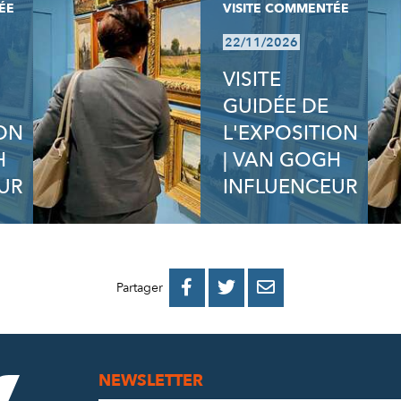
ÉE
VISITE COMMENTÉE
22/11/2026
VISITE
GUIDÉE DE
ION
L'EXPOSITION
H
| VAN GOGH
UR
INFLUENCEUR
PARTAGER
PARTAGER
PARTAGER



Partager
SUR
SUR
PAR
FACEBOOK
TWITTER
E-
NEWSLETTER
MAIL