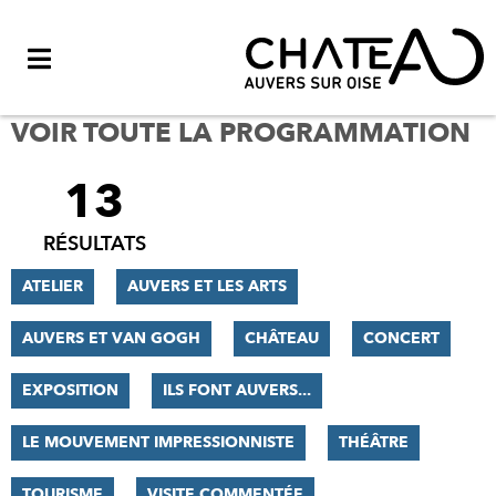
Menu
VOIR TOUTE LA PROGRAMMATION
13
FILTRER
LES
RÉSULTATS
RÉSULTATS
ATELIER
AUVERS ET LES ARTS
AUVERS ET VAN GOGH
CHÂTEAU
CONCERT
EXPOSITION
ILS FONT AUVERS...
LE MOUVEMENT IMPRESSIONNISTE
THÉÂTRE
TOURISME
VISITE COMMENTÉE