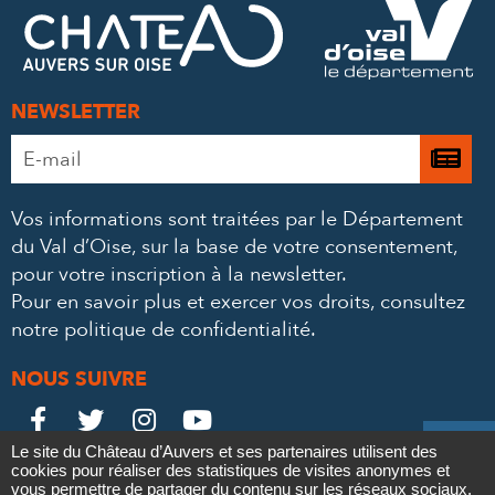
FACEBOOK
TWITTER
E-
MAIL
NEWSLETTER
Adresse
Je

e-
m’
mail
Vos informations sont traitées par le Département
à
*
du Val d’Oise, sur la base de votre consentement,
la
pour votre inscription à la newsletter.
ne
Pour en savoir plus et exercer vos droits,
consultez
notre politique de confidentialité
.
NOUS SUIVRE
Le
Le
Le
Le





Le site du Château d’Auvers et ses partenaires utilisent des
Château
Château
Château
Château
cookies pour réaliser des statistiques de visites anonymes et
Contact
Mentions légales
Politique de confidentialité
Crédits
vous permettre de partager du contenu sur les réseaux sociaux.