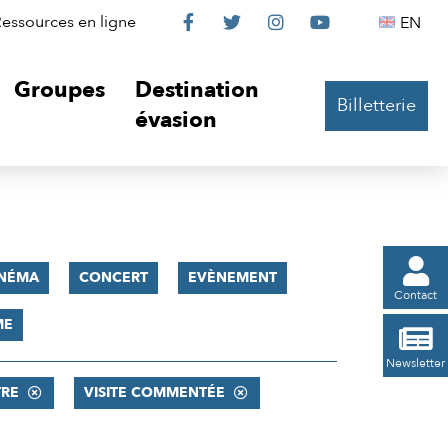
Le
Le
Le
Le
Englis
essources en ligne
EN




Château
Château
Château
Château
Groupes
Destination
Billetterie
sur
sur
sur
sur
évasion
Facebook
Twitter
Instagram
YouTube

INÉMA
CONCERT
EVÈNEMENT
Contact
ME

Newsletter
TRE
VISITE COMMENTÉE