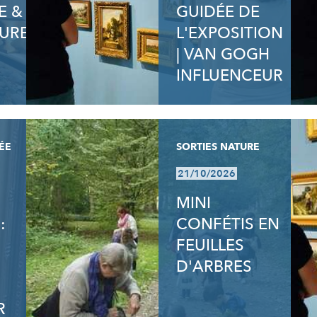
E &
GUIDÉE DE
URE
L'EXPOSITION
| VAN GOGH
INFLUENCEUR
ÉE
SORTIES NATURE
21/10/2026
MINI
:
CONFÉTIS EN
FEUILLES
D'ARBRES
R