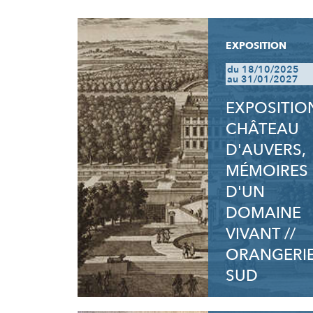
RÉSULTATS
EXPOSITION
du 18/10/2025
au 31/01/2027
EXPOSITION
CHÂTEAU
D'AUVERS,
MÉMOIRES
D'UN
DOMAINE
VIVANT //
ORANGERI
SUD