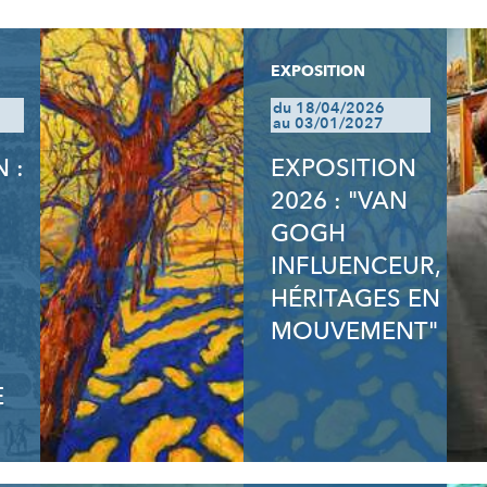
EXPOSITION
du 18/04/2026
au 03/01/2027
 :
EXPOSITION
2026 : "VAN
GOGH
INFLUENCEUR,
HÉRITAGES EN
MOUVEMENT"
E