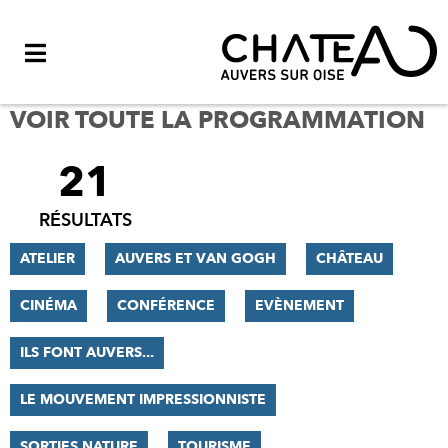
Menu
VOIR TOUTE LA PROGRAMMATION
21
FILTRER
LES
RÉSULTATS
RÉSULTATS
ATELIER
AUVERS ET VAN GOGH
CHÂTEAU
CINÉMA
CONFÉRENCE
EVÈNEMENT
ILS FONT AUVERS...
LE MOUVEMENT IMPRESSIONNISTE
SORTIES NATURE
TOURISME