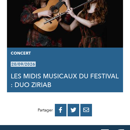
CONCERT
20/09/2026
LES MIDIS MUSICAUX DU FESTIVAL
: DUO ZIRIAB
PARTAGER
PARTAGER
PARTAGER



Partager
SUR
SUR
PAR