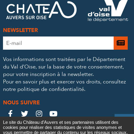
FACEBOOK
TWITTER
E-
MAIL
NEWSLETTER
Adresse
Je

e-
m’
mail
Vos informations sont traitées par le Département
à
*
du Val d’Oise, sur la base de votre consentement,
la
pour votre inscription à la newsletter.
ne
Pour en savoir plus et exercer vos droits,
consultez
notre politique de confidentialité
.
NOUS SUIVRE
Le
Le
Le
Le





Le site du Château d’Auvers et ses partenaires utilisent des
Château
Château
Château
Château
cookies pour réaliser des statistiques de visites anonymes et
Contact
Mentions légales
Politique de confidentialité
Crédits
vous permettre de partager du contenu sur les réseaux sociaux.