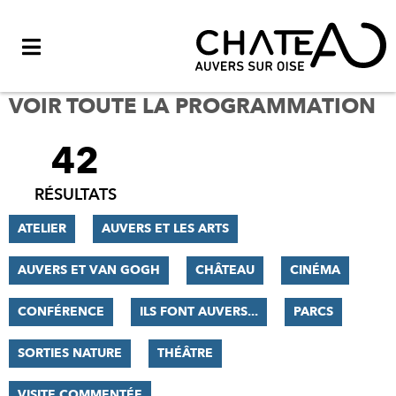
Menu
VOIR TOUTE LA PROGRAMMATION
42
FILTRER
LES
RÉSULTATS
RÉSULTATS
ATELIER
AUVERS ET LES ARTS
AUVERS ET VAN GOGH
CHÂTEAU
CINÉMA
CONFÉRENCE
ILS FONT AUVERS...
PARCS
SORTIES NATURE
THÉÂTRE
VISITE COMMENTÉE