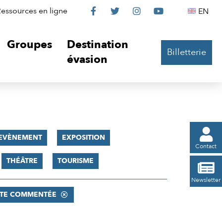
Le
Le
Le
Le
Englis
essources en ligne
EN




Château
Château
Château
Château
Groupes
Destination
Billetterie
sur
sur
sur
sur
évasion
Facebook
Twitter
Instagram
YouTube

EVÈNEMENT
EXPOSITION
Contact
THÉÂTRE
TOURISME

Newsletter
ITE COMMENTÉE