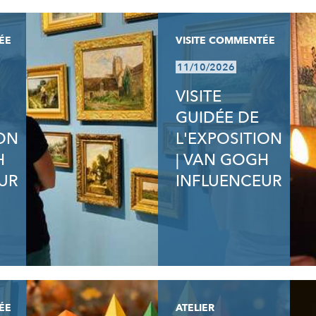
ÉE
VISITE COMMENTÉE
11/10/2026
VISITE
GUIDÉE DE
ION
L'EXPOSITION
H
| VAN GOGH
UR
INFLUENCEUR
ÉE
ATELIER