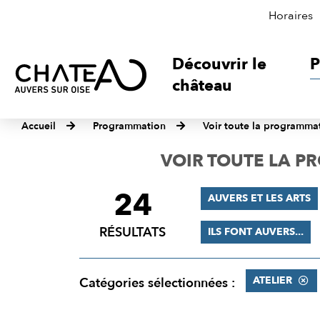
Horaires
Découvrir le
P
château
Accueil
Programmation
Voir toute la programma
VOIR TOUTE LA 
24
FILTRER
AUVERS ET LES ARTS
LES
RÉSULTATS
ILS FONT AUVERS...
RÉSULTATS
ATELIER
Catégories sélectionnées :