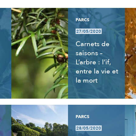
PARCS
27/05/2020
Carnets de
saisons –
L’arbre : l’if,
entre la vie et
la mort
PARCS
28/05/2020