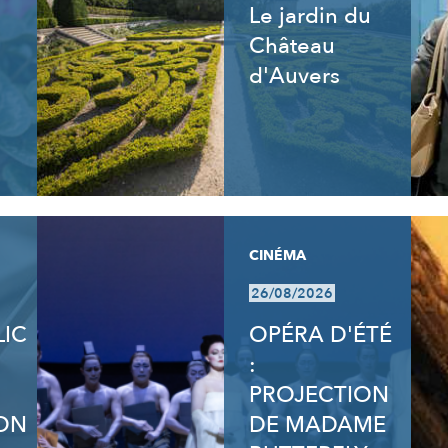
Le jardin du
Château
d'Auvers
CINÉMA
26/08/2026
LIC
OPÉRA D'ÉTÉ
:
PROJECTION
ON
DE MADAME