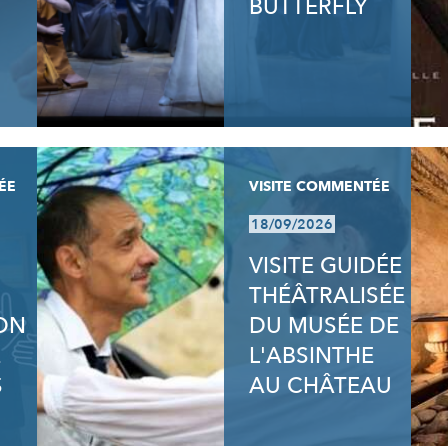
BUTTERFLY
ÉE
VISITE COMMENTÉE
18/09/2026
VISITE GUIDÉE
THÉÂTRALISÉE
ION
DU MUSÉE DE
E
L'ABSINTHE
S
AU CHÂTEAU