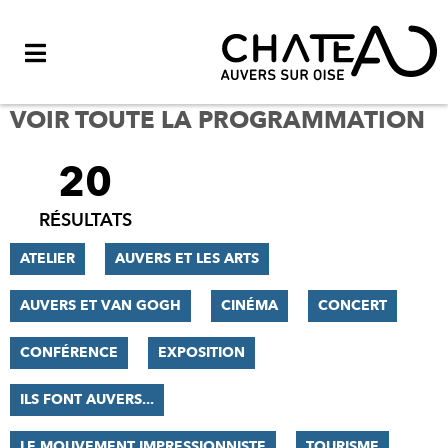
Menu
VOIR TOUTE LA PROGRAMMATION
20
FILTRER
LES
RÉSULTATS
RÉSULTATS
ATELIER
AUVERS ET LES ARTS
AUVERS ET VAN GOGH
CINÉMA
CONCERT
CONFÉRENCE
EXPOSITION
ILS FONT AUVERS...
LE MOUVEMENT IMPRESSIONNISTE
TOURISME