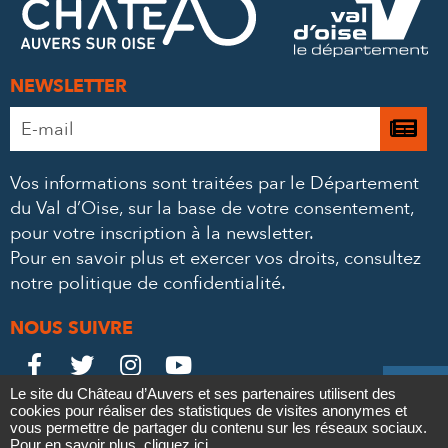
MAIL
NEWSLETTER
Adresse
Je

e-
m’
mail
Vos informations sont traitées par le Département
à
*
du Val d’Oise, sur la base de votre consentement,
la
pour votre inscription à la newsletter.
ne
Pour en savoir plus et exercer vos droits,
consultez
notre politique de confidentialité
.
NOUS SUIVRE
Le
Le
Le
Le





Le site du Château d’Auvers et ses partenaires utilisent des
Château
Château
Château
Château
cookies pour réaliser des statistiques de visites anonymes et
Contact
Mentions légales
Politique de confidentialité
Crédits
vous permettre de partager du contenu sur les réseaux sociaux.
Partenaires & Mécènes
Recrutement
Marchés publics
Pour en savoir plus,
cliquez ici