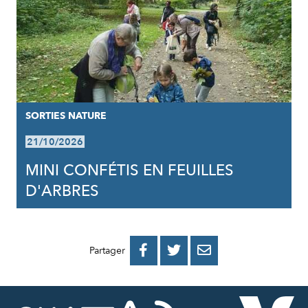
SORTIES NATURE
21/10/2026
MINI CONFÉTIS EN FEUILLES
D'ARBRES
PARTAGER
PARTAGER
PARTAGER



Partager
SUR
SUR
PAR
FACEBOOK
TWITTER
E-