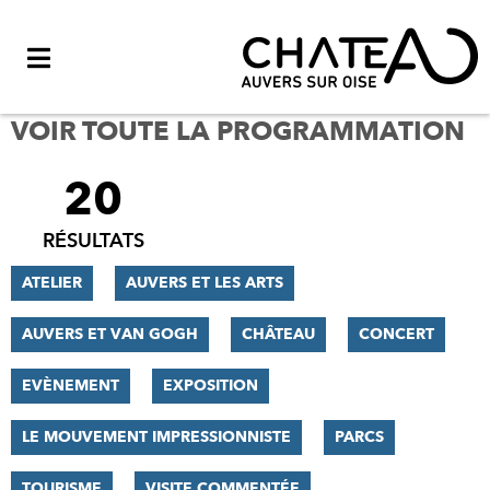
Menu
VOIR TOUTE LA PROGRAMMATION
20
FILTRER
LES
RÉSULTATS
RÉSULTATS
ATELIER
AUVERS ET LES ARTS
AUVERS ET VAN GOGH
CHÂTEAU
CONCERT
EVÈNEMENT
EXPOSITION
LE MOUVEMENT IMPRESSIONNISTE
PARCS
TOURISME
VISITE COMMENTÉE