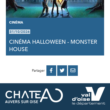
CINÉMA
31/10/2026
CINÉMA HALLOWEEN - MONSTER
HOUSE
PARTAGER
PARTAGER
PARTAGER



Partager
SUR
SUR
PAR
FACEBOOK
TWITTER
E-
MAIL