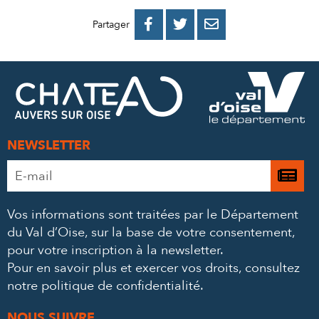
PARTAGER
PARTAGER
PARTAGER



Partager
SUR
SUR
PAR
FACEBOOK
TWITTER
E-
MAIL
NEWSLETTER
Adresse
Je

e-
m’
mail
Vos informations sont traitées par le Département
à
*
du Val d’Oise, sur la base de votre consentement,
la
pour votre inscription à la newsletter.
ne
Pour en savoir plus et exercer vos droits,
consultez
notre politique de confidentialité
.
NOUS SUIVRE