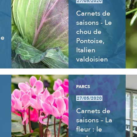
27/05/2020
Carnets de
saisons - Le
chou de
ne
Pontoise,
Italien
valdoisien
PARCS
27/05/2020
Carnets de
saisons – La
fleur : le