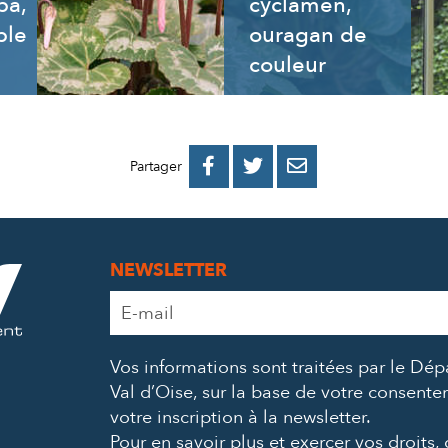
ba,
cyclamen,
ble
ouragan de
couleur
PARTAGER
PARTAGER
PARTAGER



Partager
SUR
SUR
PAR
FACEBOOK
TWITTER
E-
NEWSLETTER
MAIL
Adresse
e-
mail
Vos informations sont traitées par le Dé
*
Val d’Oise, sur la base de votre consent
votre inscription à la newsletter.
Pour en savoir plus et exercer vos droits,