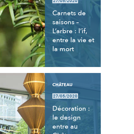
27/05/2020
Carnets de
saisons –
L’arbre : l’if,
entre la vie et
la mort
CHÂTEAU
27/05/2020
Décoration :
le design
entre au