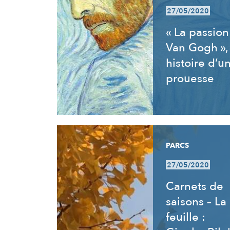
27/05/2020
« La passion
Van Gogh »,
histoire d’u
prouesse
PARCS
27/05/2020
Carnets de
saisons – La
feuille :