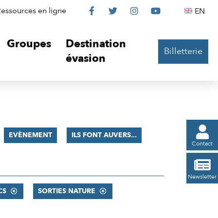
Le
Le
Le
Le
Englis
essources en ligne
EN




Château
Château
Château
Château
Groupes
Destination
Billetterie
sur
sur
sur
sur
évasion
Facebook
Twitter
Instagram
YouTube

EVÈNEMENT
ILS FONT AUVERS...
Contact

Newsletter
CS
SORTIES NATURE