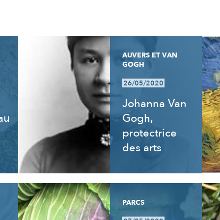
AUVERS ET VAN
GOGH
26/05/2020
Johanna Van
 au
Gogh,
e
protectrice
des arts
PARCS