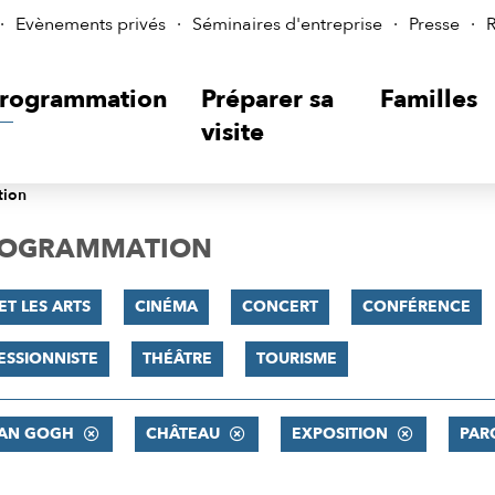
Evènements privés
Séminaires d'entreprise
Presse
R
rogrammation
Préparer sa
Familles
visite
tion
PROGRAMMATION
ET LES ARTS
CINÉMA
CONCERT
CONFÉRENCE
ESSIONNISTE
THÉÂTRE
TOURISME
VAN GOGH
CHÂTEAU
EXPOSITION
PAR