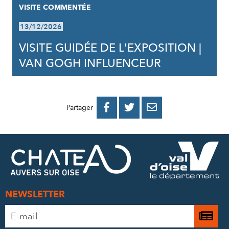
VISITE COMMENTÉE
13/12/2026
VISITE GUIDÉE DE L'EXPOSITION |
VAN GOGH INFLUENCEUR
PARTAGER
PARTAGER
PARTAGER



Partager
SUR
SUR
PAR
FACEBOOK
TWITTER
E-
MAIL
NEWSLETTER
Adresse
Je

e-