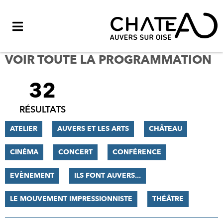
Menu
VOIR TOUTE LA PROGRAMMATION
32
FILTRER
LES
RÉSULTATS
RÉSULTATS
ATELIER
AUVERS ET LES ARTS
CHÂTEAU
CINÉMA
CONCERT
CONFÉRENCE
EVÈNEMENT
ILS FONT AUVERS...
LE MOUVEMENT IMPRESSIONNISTE
THÉÂTRE