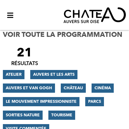
Menu
VOIR TOUTE LA PROGRAMMATION
21
FILTRER
LES
RÉSULTATS
RÉSULTATS
ATELIER
AUVERS ET LES ARTS
AUVERS ET VAN GOGH
CHÂTEAU
CINÉMA
LE MOUVEMENT IMPRESSIONNISTE
PARCS
SORTIES NATURE
TOURISME
VISITE COMMENTÉE