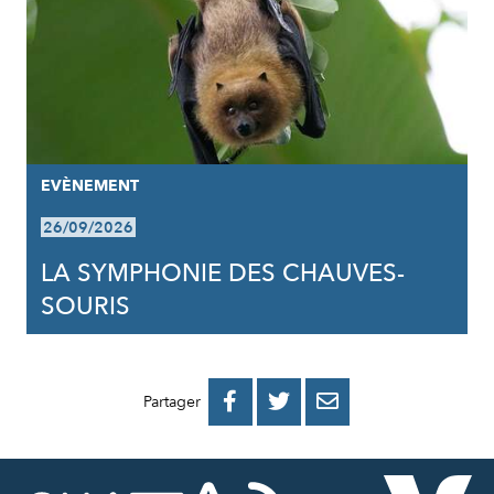
EVÈNEMENT
26/09/2026
LA SYMPHONIE DES CHAUVES-
SOURIS
PARTAGER
PARTAGER
PARTAGER



Partager
SUR
SUR
PAR
FACEBOOK
TWITTER
E-