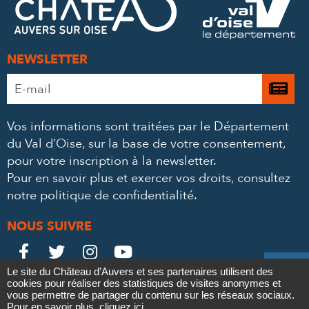
MAIL
NEWSLETTER
Adresse
Je

e-
m’
mail
Vos informations sont traitées par le Département
à
*
du Val d’Oise, sur la base de votre consentement,
la
pour votre inscription à la newsletter.
ne
Pour en savoir plus et exercer vos droits,
consultez
notre politique de confidentialité
.
NOUS SUIVRE
Le
Le
Le
Le





Le site du Château d’Auvers et ses partenaires utilisent des
Château
Château
Château
Château
cookies pour réaliser des statistiques de visites anonymes et
Contact
Mentions légales
Politique de confidentialité
Crédits
vous permettre de partager du contenu sur les réseaux sociaux.
Partenaires & Mécènes
Recrutement
Marchés publics
Pour en savoir plus,
cliquez ici