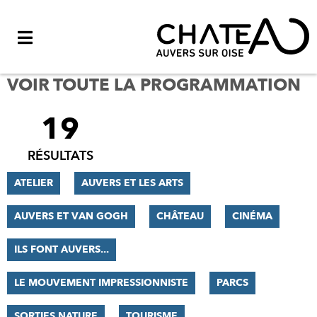
Menu
VOIR TOUTE LA PROGRAMMATION
19
FILTRER
LES
RÉSULTATS
RÉSULTATS
ATELIER
AUVERS ET LES ARTS
AUVERS ET VAN GOGH
CHÂTEAU
CINÉMA
ILS FONT AUVERS...
LE MOUVEMENT IMPRESSIONNISTE
PARCS
SORTIES NATURE
TOURISME