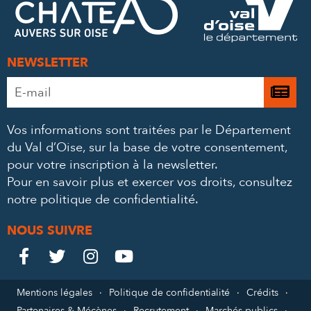
MAIL
NEWSLETTER
Adresse
Je

e-
m’
mail
Vos informations sont traitées par le Département
à
*
du Val d’Oise, sur la base de votre consentement,
la
pour votre inscription à la newsletter.
ne
Pour en savoir plus et exercer vos droits,
consultez
notre politique de confidentialité
.
NOUS SUIVRE
Le
Le
Le
Le




Château
Château
Château
Château
Mentions légales
Politique de confidentialité
Crédits
Partenaires & Mécènes
Recrutement
Marchés publics