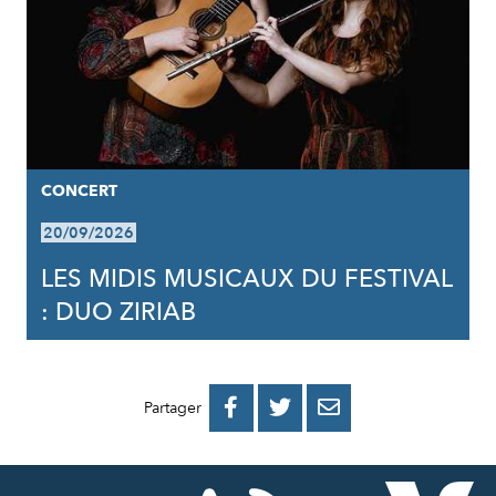
CONCERT
20/09/2026
LES MIDIS MUSICAUX DU FESTIVAL
: DUO ZIRIAB
PARTAGER
PARTAGER
PARTAGER



Partager
SUR
SUR
PAR
FACEBOOK
TWITTER
E-