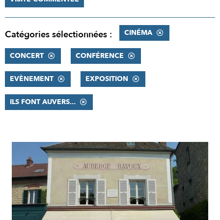
CINÉMA
Catégories sélectionnées :
CONCERT
CONFÉRENCE
EVÈNEMENT
EXPOSITION
ILS FONT AUVERS...
RÉSULTATS