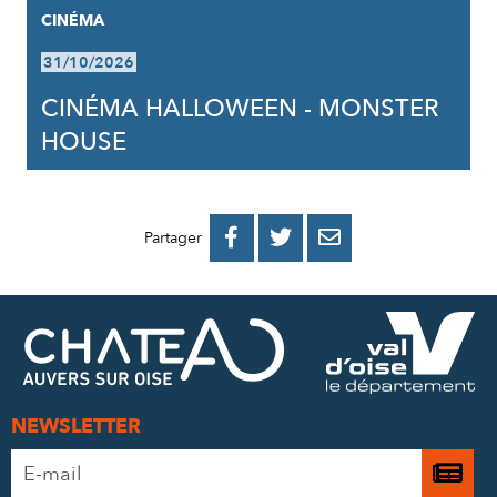
CINÉMA
31/10/2026
CINÉMA HALLOWEEN - MONSTER
HOUSE
PARTAGER
PARTAGER
PARTAGER



Partager
SUR
SUR
PAR
FACEBOOK
TWITTER
E-
MAIL
NEWSLETTER
Adresse
Je

e-