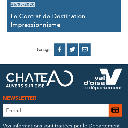
26/05/2020
Le Contrat de Destination
Impressionnisme
PARTAGER
PARTAGER
PARTAGER



Partager
SUR
SUR
PAR
FACEBOOK
TWITTER
E-
MAIL
NEWSLETTER
Adresse
Je

e-
m’
mail
Vos informations sont traitées par le Département