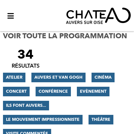
Menu
VOIR TOUTE LA PROGRAMMATION
34
FILTRER
LES
RÉSULTATS
RÉSULTATS
ATELIER
AUVERS ET VAN GOGH
CINÉMA
CONCERT
CONFÉRENCE
EVÈNEMENT
ILS FONT AUVERS...
LE MOUVEMENT IMPRESSIONNISTE
THÉÂTRE
VISITE COMMENTÉE