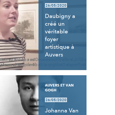
26/05/2020
Daubigny a
créé un
véritable
foyer
artistique à
Auvers
AUVERS ET VAN
GOGH
26/05/2020
Johanna Van