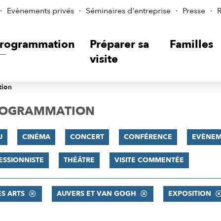
Evènements privés
Séminaires d'entreprise
Presse
R
rogrammation
Préparer sa
Familles
visite
tion
PROGRAMMATION
U
CINÉMA
CONCERT
CONFÉRENCE
EVÈNEM
ESSIONNISTE
THÉÂTRE
VISITE COMMENTÉE
ES ARTS
AUVERS ET VAN GOGH
EXPOSITION