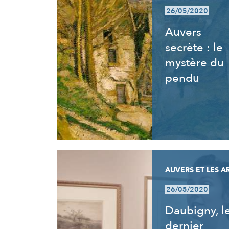
26/05/2020
Auvers
secrète : le
mystère du
pendu
AUVERS ET LES A
26/05/2020
Daubigny, l
dernier