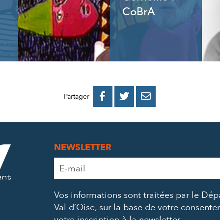
CoBrA
PARTAGER
PARTAGER
PARTAGER



Partager
SUR
SUR
PAR
FACEBOOK
TWITTER
E-
NEWSLETTER
MAIL
Adresse
e-
mail
Vos informations sont traitées par le Dé
*
Val d’Oise, sur la base de votre consent
votre inscription à la newsletter.