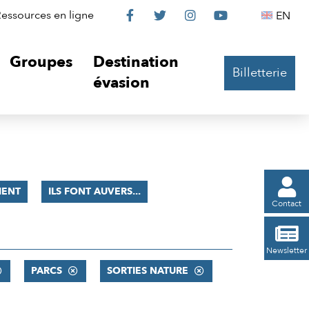
Le
Le
Le
Le
Englis
essources en ligne
EN




Château
Château
Château
Château
Groupes
Destination
Billetterie
sur
sur
sur
sur
évasion
Facebook
Twitter
Instagram
YouTube

ENT
ILS FONT AUVERS...
Contact

Newsletter
PARCS
SORTIES NATURE