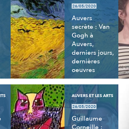
26/05/2020
Auvers
secrète : Van
Gogh à
Auvers,
derniers jours,
dernières
oeuvres
RTS
AUVERS ET LES ARTS
26/05/2020
e
Guillaume
Corneille :