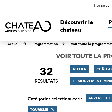
Horaires
Découvrir le
P
château
Accueil
Programmation
Voir toute la programma
VOIR TOUTE LA 
32
FILTRER
ATELIER
CHÂTEA
LES
RÉSULTATS
LE MOUVEMENT IMPR
RÉSULTATS
AUVERS ET L
Catégories sélectionnées :
TOURISME