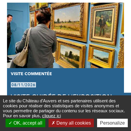
VISITE COMMENTÉE
08/11/2026
VISITE GUIDÉE DE L'EXPOSITION |

Le site du Château d’Auvers et ses partenaires utilisent des
VAN GOGH INFLUENCEUR
cookies pour réaliser des statistiques de visites anonymes et
Contact
vous permettre de partager du contenu sur les réseaux sociaux.
Pour en savoir plus,
cliquez ici

OK, accept all
Deny all cookies
Personalize
Newsletter