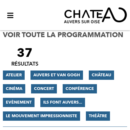
Menu
VOIR TOUTE LA PROGRAMMATION
37
FILTRER
LES
RÉSULTATS
RÉSULTATS
ATELIER
AUVERS ET VAN GOGH
CHÂTEAU
CINÉMA
CONCERT
CONFÉRENCE
EVÈNEMENT
ILS FONT AUVERS...
LE MOUVEMENT IMPRESSIONNISTE
THÉÂTRE