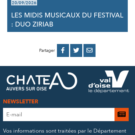
20/09/2026
LES MIDIS MUSICAUX DU FESTIVAL
: DUO ZIRIAB
PARTAGER
PARTAGER
PARTAGER



Partager
SUR
SUR
PAR
FACEBOOK
TWITTER
E-
MAIL
NEWSLETTER
Adresse
Je

e-
m’
mail
Vos informations sont traitées par le Département
à
*