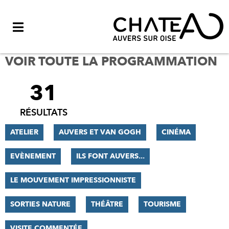
Menu
VOIR TOUTE LA PROGRAMMATION
31
FILTRER
LES
RÉSULTATS
RÉSULTATS
ATELIER
AUVERS ET VAN GOGH
CINÉMA
EVÈNEMENT
ILS FONT AUVERS...
LE MOUVEMENT IMPRESSIONNISTE
SORTIES NATURE
THÉÂTRE
TOURISME
VISITE COMMENTÉE