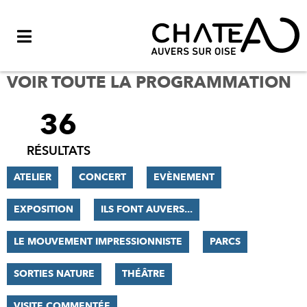
Menu
VOIR TOUTE LA PROGRAMMATION
36
FILTRER
LES
RÉSULTATS
RÉSULTATS
ATELIER
CONCERT
EVÈNEMENT
EXPOSITION
ILS FONT AUVERS...
LE MOUVEMENT IMPRESSIONNISTE
PARCS
SORTIES NATURE
THÉÂTRE
VISITE COMMENTÉE