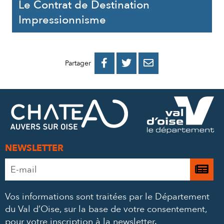
Le Contrat de Destination
Impressionnisme
PARTAGER
PARTAGER
PARTAGER



Partager
SUR
SUR
PAR
FACEBOOK
TWITTER
E-
MAIL
NEWSLETTER
Adresse
Je

e-
m’
mail
Vos informations sont traitées par le Département
à
*
du Val d’Oise, sur la base de votre consentement,
la
pour votre inscription à la newsletter.