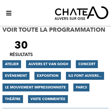
Menu
VOIR TOUTE LA PROGRAMMATION
30
FILTRER
LES
RÉSULTATS
RÉSULTATS
ATELIER
AUVERS ET VAN GOGH
CONCERT
EVÈNEMENT
EXPOSITION
ILS FONT AUVERS...
LE MOUVEMENT IMPRESSIONNISTE
PARCS
THÉÂTRE
VISITE COMMENTÉE