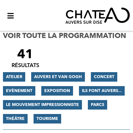
Menu
VOIR TOUTE LA PROGRAMMATION
41
FILTRER
LES
RÉSULTATS
RÉSULTATS
ATELIER
AUVERS ET VAN GOGH
CONCERT
EVÈNEMENT
EXPOSITION
ILS FONT AUVERS...
LE MOUVEMENT IMPRESSIONNISTE
PARCS
THÉÂTRE
TOURISME