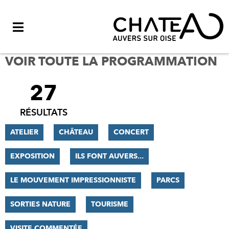
Menu
VOIR TOUTE LA PROGRAMMATION
27
FILTRER
LES
RÉSULTATS
RÉSULTATS
ATELIER
CHÂTEAU
CONCERT
EXPOSITION
ILS FONT AUVERS...
LE MOUVEMENT IMPRESSIONNISTE
PARCS
SORTIES NATURE
TOURISME
VISITE COMMENTÉE