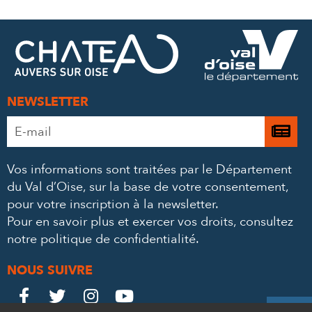
SUR
SUR
PAR
FACEBOOK
TWITTER
E-
MAIL
NEWSLETTER
Adresse
Je

e-
m’
mail
Vos informations sont traitées par le Département
à
*
du Val d’Oise, sur la base de votre consentement,
la
pour votre inscription à la newsletter.
ne
Pour en savoir plus et exercer vos droits,
consultez
notre politique de confidentialité
.
NOUS SUIVRE
Le
Le
Le
Le



