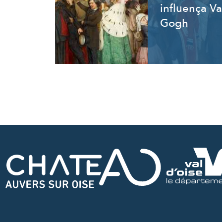
influença V
Gogh