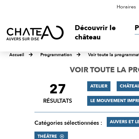
Horaires
Découvrir le
P
château
Accueil
Programmation
Voir toute la programma
VOIR TOUTE LA 
27
FILTRER
ATELIER
CHÂTEA
LES
RÉSULTATS
LE MOUVEMENT IMPR
RÉSULTATS
AUVERS ET L
Catégories sélectionnées :
THÉÂTRE