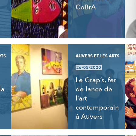
CoBrA
RTS
AUVERS ET LES ARTS
26/05/2020
Le Grap’s, fer
la
de lance de
l’art
contemporain
à Auvers