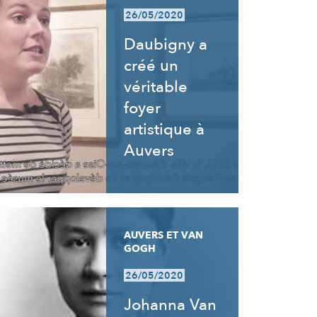
26/05/2020
Daubigny a
créé un
véritable
foyer
artistique à
Auvers
AUVERS ET VAN
GOGH
26/05/2020
Johanna Van