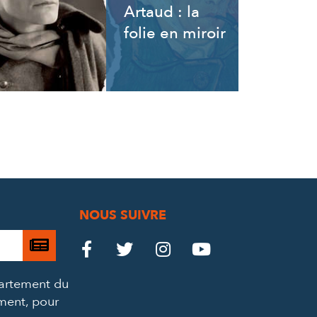
Artaud : la
folie en miroir
NOUS SUIVRE
Je

Le
Le
Le
Le




m’abonne
Château
Château
Château
Château
partement du
à
ement, pour
la