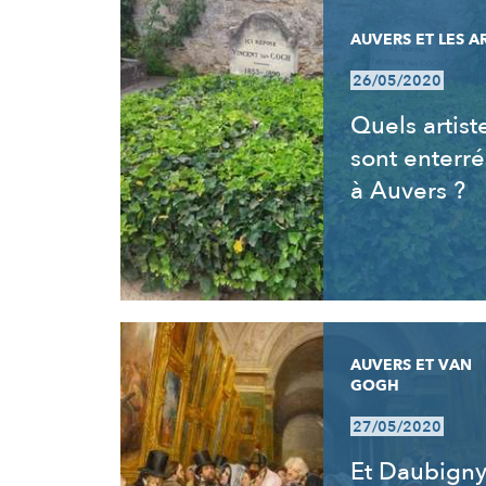
AUVERS ET LES A
26/05/2020
Quels artist
sont enterré
à Auvers ?
AUVERS ET VAN
GOGH
27/05/2020
Et Daubign