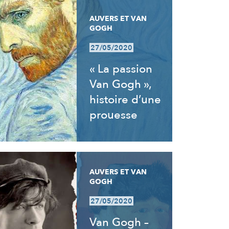
AUVERS ET VAN
GOGH
27/05/2020
« La passion
Van Gogh »,
histoire d’une
prouesse
AUVERS ET VAN
GOGH
27/05/2020
Van Gogh –