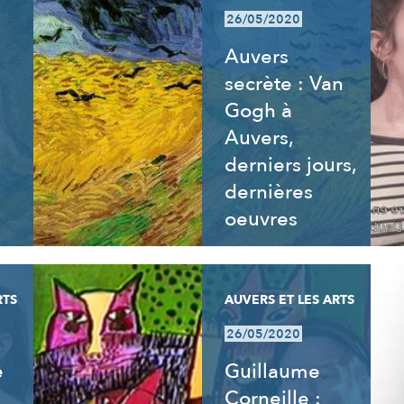
26/05/2020
Auvers
secrète : Van
Gogh à
Auvers,
derniers jours,
dernières
oeuvres
RTS
AUVERS ET LES ARTS
26/05/2020
e
Guillaume
Corneille :