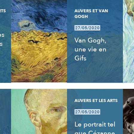
RTS
AUVERS ET VAN
GOGH
27/05/2020
es
Van Gogh,
s
une vie en
Gifs
AUVERS ET LES ARTS
27/05/2020
Le portrait tel
y
que Cézanne,