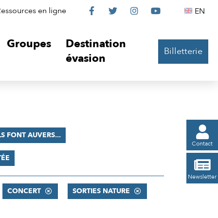
Le
Le
Le
Le
Englis
essources en ligne
EN




Château
Château
Château
Château
Groupes
Destination
Billetterie
sur
sur
sur
sur
évasion
Facebook
Twitter
Instagram
YouTube

LS FONT AUVERS...
Contact
TÉE

Newsletter
CONCERT
SORTIES NATURE