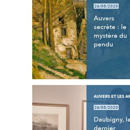
26/05/2020
Auvers
secrète : le
mystère du
pendu
AUVERS ET LES A
26/05/2020
Daubigny, l
dernier