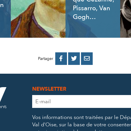
an
Pissarro, Van
Gogh…
PARTAGER
PARTAGER
PARTAGER



Partager
SUR
SUR
PAR
FACEBOOK
TWITTER
E-
NEWSLETTER
MAIL
Adresse
e-
mail
Vos informations sont traitées par le Dé
*
Val d’Oise, sur la base de votre consent