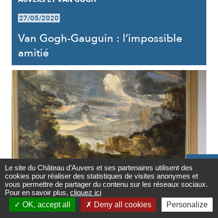
27/05/2020
Van Gogh-Gauguin : l’impossible
amitié

Le site du Château d’Auvers et ses partenaires utilisent des
cookies pour réaliser des statistiques de visites anonymes et
Contact
vous permettre de partager du contenu sur les réseaux sociaux.
AUVERS ET LES ARTS
Pour en savoir plus,
cliquez ici

OK, accept all
Deny all cookies
Personalize
27/05/2020
Newsletter