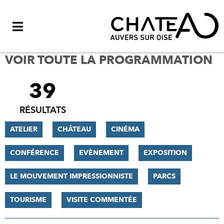
Menu
VOIR TOUTE LA PROGRAMMATION
39
FILTRER
LES
RÉSULTATS
RÉSULTATS
ATELIER
CHÂTEAU
CINÉMA
CONFÉRENCE
EVÈNEMENT
EXPOSITION
LE MOUVEMENT IMPRESSIONNISTE
PARCS
TOURISME
VISITE COMMENTÉE