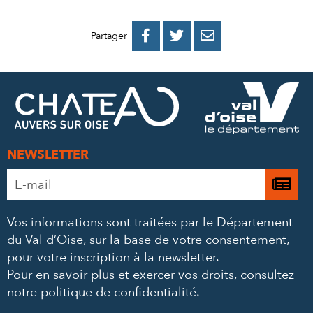
PARTAGER
PARTAGER
PARTAGER



Partager
SUR
SUR
PAR
FACEBOOK
TWITTER
E-
MAIL
NEWSLETTER
Adresse
Je

e-
m’
mail
Vos informations sont traitées par le Département
à
*
du Val d’Oise, sur la base de votre consentement,
la
pour votre inscription à la newsletter.
ne
Pour en savoir plus et exercer vos droits,
consultez
notre politique de confidentialité
.