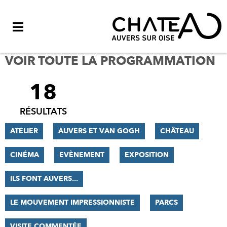
Menu
VOIR TOUTE LA PROGRAMMATION
18
FILTRER
LES
RÉSULTATS
RÉSULTATS
ATELIER
AUVERS ET VAN GOGH
CHÂTEAU
CINÉMA
EVÈNEMENT
EXPOSITION
ILS FONT AUVERS...
LE MOUVEMENT IMPRESSIONNISTE
PARCS
VISITE COMMENTÉE