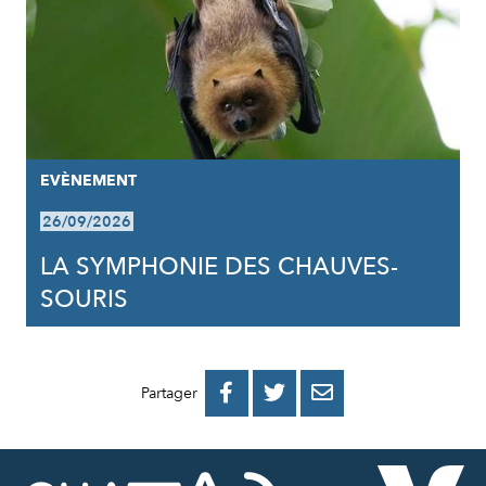
EVÈNEMENT
26/09/2026
LA SYMPHONIE DES CHAUVES-
SOURIS
PARTAGER
PARTAGER
PARTAGER



Partager
SUR
SUR
PAR
FACEBOOK
TWITTER
E-