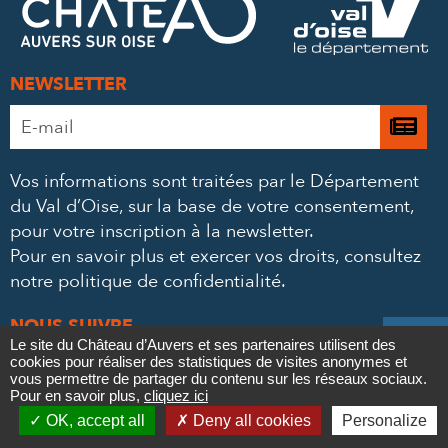
MAIL
NEWSLETTER
Adresse
Je

e-
m’
mail
Vos informations sont traitées par le Département
à
*
du Val d’Oise, sur la base de votre consentement,
la
pour votre inscription à la newsletter.
ne
Pour en savoir plus et exercer vos droits,
consultez
notre politique de confidentialité
.
NOUS SUIVRE

Le site du Château d’Auvers et ses partenaires utilisent des
Le
Le
Le
Le




cookies pour réaliser des statistiques de visites anonymes et
Contact
vous permettre de partager du contenu sur les réseaux sociaux.
Pour en savoir plus,
cliquez ici
Château
Château
Château
Château

Mentions légales
Politique de confidentialité
Crédits
OK, accept all
Deny all cookies
Personalize
Newsletter
Partenaires & Mécènes
Recrutement
Marchés publics