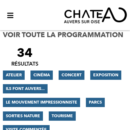
Menu
VOIR TOUTE LA PROGRAMMATION
34
FILTRER
LES
RÉSULTATS
RÉSULTATS
ATELIER
CINÉMA
CONCERT
EXPOSITION
ILS FONT AUVERS...
LE MOUVEMENT IMPRESSIONNISTE
PARCS
SORTIES NATURE
TOURISME
VISITE COMMENTÉE